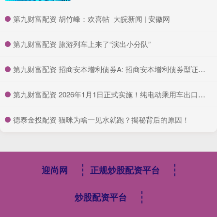
​第九财富配资 胡竹峰：欢喜帖_大皖新闻 | 安徽网
​第九财富配资 旅游列车上来了“演出小分队”
​第九财富配资 招商安本增利债券A: 招商安本增利债券型证券投资基金(A类份额)基金产品资料概要更新
​第九财富配资 2026年1月1日正式实施！纯电动乘用车出口设“许可门槛” 专家：将重构出口秩序 助力出口提质升级
​德泰金投配资 猫咪为啥一见水就跑？揭秘背后的原因！
迎尚网
正规炒股配资平台
炒股配资平台