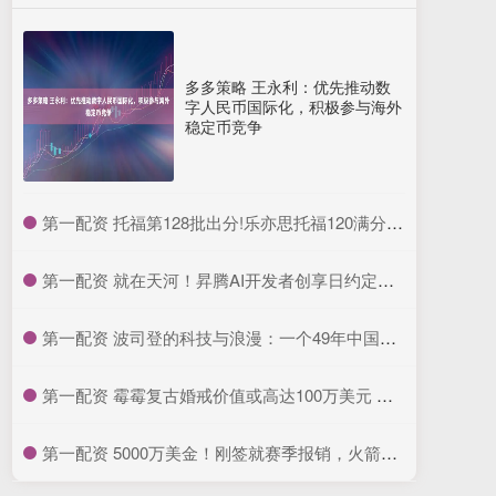
多多策略 王永利：优先推动数
字人民币国际化，积极参与海外
稳定币竞争
​第一配资 托福第128批出分!乐亦思托福120满分再添一位!_成绩_同学_最高分
​第一配资 就在天河！昇腾AI开发者创享日约定你_广东站_活动_优惠
​第一配资 波司登的科技与浪漫：一个49年中国品牌的登峰之路
​第一配资 霉霉复古婚戒价值或高达100万美元 独特设计闪耀光芒
​第一配资 5000万美金！刚签就赛季报销，火箭很痛苦吧，拒绝哈登成了败笔