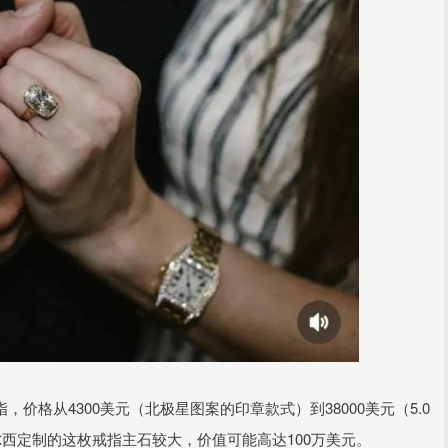
戒指，价格从4300美元（北极星图案的印章款式）到38000美元（5.0
西定制的这枚戒指主石较大，价值可能高达100万美元。