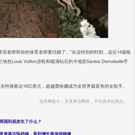
英语老师和你的体育老师要结婚了。”在这特别的时刻，这位14届格
Louis Vuitton凉鞋和镶满钻石的卡地亚Santos Demoiselle手
斯威夫特身家达16亿美元，超越蕾哈娜成为全世界最富有的女歌手。
迎尚网提示：文章来自网络，不代表本站观点。
，两国到底发生了什么？
净息差将边际趋稳，盈利增长将保持稳健