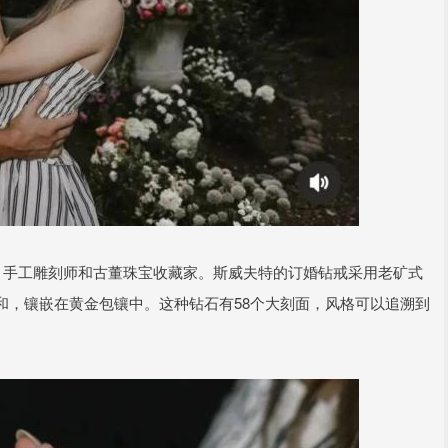
克是一名金匠、手工雕刻师和古董珠宝收藏家。斯威夫特的订婚钻戒采用老矿式
和，镶嵌在黄金包镶中。这种钻石有58个大刻面，风格可以追溯到