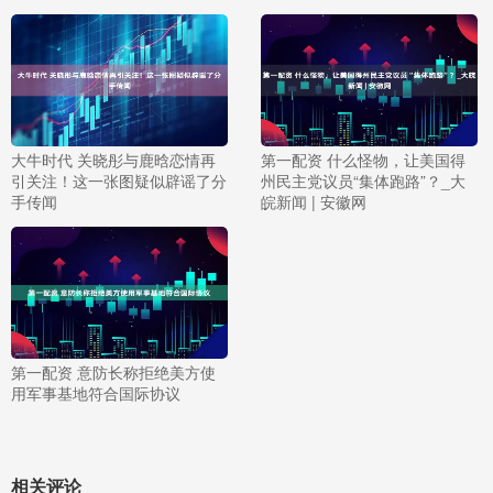
大牛时代 关晓彤与鹿晗恋情再
第一配资 什么怪物，让美国得
引关注！这一张图疑似辟谣了分
州民主党议员“集体跑路”？_大
手传闻
皖新闻 | 安徽网
第一配资 意防长称拒绝美方使
用军事基地符合国际协议
相关评论