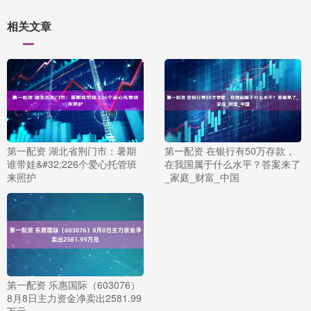
相关文章
第一配资 湖北省荆门市：暑期
第一配资 在银行有50万存款，
谁带娃&#32;226个爱心托管班
在我国属于什么水平？答案来了
来照护
_家庭_财富_中国
第一配资 乐惠国际（603076）
8月8日主力资金净卖出2581.99
万元