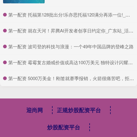
​第一配资 托福第128批出分!乐亦思托福120满分再添一位!_成绩_同学_最高分
​第一配资 就在天河！昇腾AI开发者创享日约定你_广东站_活动_优惠
​第一配资 波司登的科技与浪漫：一个49年中国品牌的登峰之路
​第一配资 霉霉复古婚戒价值或高达100万美元 独特设计闪耀光芒
​第一配资 5000万美金！刚签就赛季报销，火箭很痛苦吧，拒绝哈登成了败笔
迎尚网
正规炒股配资平台
炒股配资平台