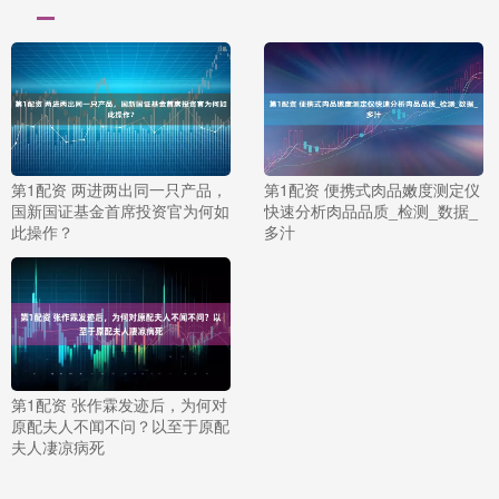
第1配资 两进两出同一只产品，
第1配资 便携式肉品嫩度测定仪
国新国证基金首席投资官为何如
快速分析肉品品质_检测_数据_
此操作？
多汁
第1配资 张作霖发迹后，为何对
原配夫人不闻不问？以至于原配
夫人凄凉病死