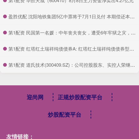
​第1配资 华胜天成（600410）8月8日主力资金净卖出4.27亿元
​盈胜优配 沈阳地铁集团5亿中票将于7月1日兑付 本期偿还本息5.24亿元
​第1配资 民国第一名媛：中年丧夫丧女，遭受6年牢狱之灾，95岁仍优雅美丽_姚念媛_郑念_郑康
​第1配资 红塔红土瑞祥纯债债券A: 红塔红土瑞祥纯债债券型证券投资基金(红塔红土瑞祥纯债债券A份额)基金产品资料概要更新
​第1配资 道氏技术(300409.SZ)：公司控股股东、实控人荣继华拟减持1542万股，占公司总股本1.97%
迎尚网
正规炒股配资平台
炒股配资平台
友情链接：