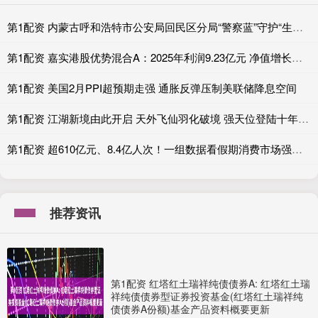
第1配资 内蒙古呼和浩特市公安局回民区分局“警察蓝”守护“生态绿”
第1配资 嘉实港股优势混合A：2025年利润9.23亿元 净值增长率23.36%
第1配资 美国2月PPI超预期走强 通胀反弹压制美联储降息空间
第1配资 江湖新境由此开启 天外飞仙羽化破境 强天位登陆十年之约
第1配资 超610亿元、8.4亿人次！一组数据看假期消费市场强劲活力
推荐资讯
第1配资 红塔红土瑞祥纯债债券A: 红塔红土瑞
祥纯债债券型证券投资基金(红塔红土瑞祥纯
债债券A份额)基金产品资料概要更新