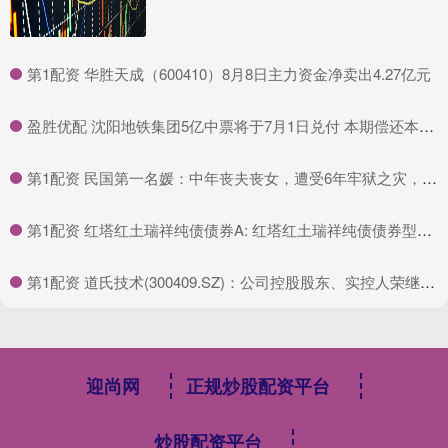
​第1配资 华胜天成（600410）8月8日主力资金净卖出4.27亿元
​盈胜优配 沈阳地铁集团5亿中票将于7月1日兑付 本期偿还本息5.24亿元
​第1配资 民国第一名媛：中年丧夫丧女，遭受6年牢狱之灾，95岁仍优雅美丽_姚念媛_郑念_郑康
​第1配资 红塔红土瑞祥纯债债券A: 红塔红土瑞祥纯债债券型证券投资基金(红塔红土瑞祥纯债债券A份额)基金产品资料概要更新
​第1配资 道氏技术(300409.SZ)：公司控股股东、实控人荣继华拟减持1542万股，占公司总股本1.97%
迎尚网
正规炒股配资平台
炒股配资平台