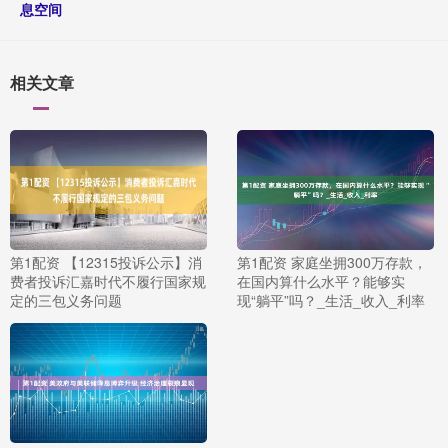
息空间
相关文章
第1配资 【12315投诉公示】消
第1配资 家庭坐拥300万存款，
费者投诉汇嘉时代不履行国家规
在国内算什么水平？能够实
定的三包义务问题
现“躺平”吗？_生活_收入_利率