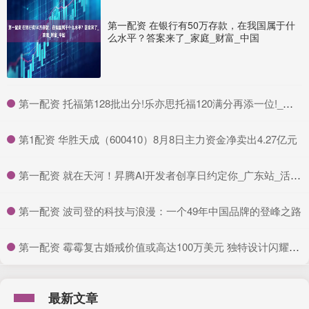
第一配资 在银行有50万存款，在我国属于什
么水平？答案来了_家庭_财富_中国
​第一配资 托福第128批出分!乐亦思托福120满分再添一位!_成绩_同学_最高分
​第1配资 华胜天成（600410）8月8日主力资金净卖出4.27亿元
​第一配资 就在天河！昇腾AI开发者创享日约定你_广东站_活动_优惠
​第一配资 波司登的科技与浪漫：一个49年中国品牌的登峰之路
​第一配资 霉霉复古婚戒价值或高达100万美元 独特设计闪耀光芒
最新文章