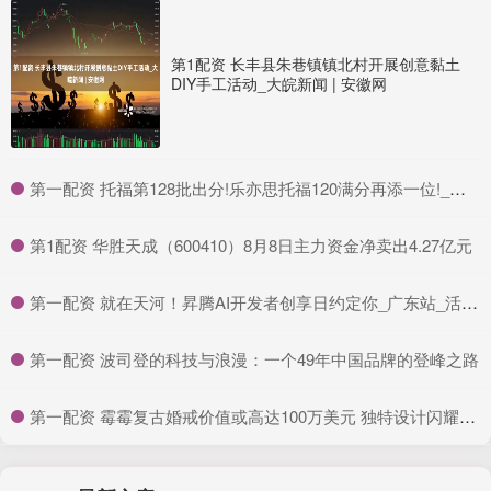
第1配资 长丰县朱巷镇镇北村开展创意黏土
DIY手工活动_大皖新闻 | 安徽网
​第一配资 托福第128批出分!乐亦思托福120满分再添一位!_成绩_同学_最高分
​第1配资 华胜天成（600410）8月8日主力资金净卖出4.27亿元
​第一配资 就在天河！昇腾AI开发者创享日约定你_广东站_活动_优惠
​第一配资 波司登的科技与浪漫：一个49年中国品牌的登峰之路
​第一配资 霉霉复古婚戒价值或高达100万美元 独特设计闪耀光芒