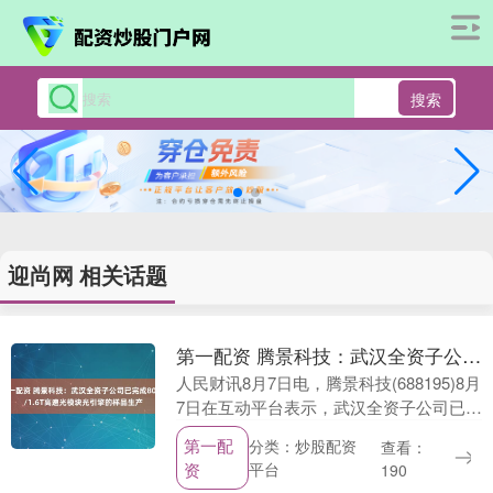
搜索
迎尚网 相关话题
第一配资 腾景科技：武汉全资子公司已完成800G/1.6T高速光模块光引擎的样品生产
人民财讯8月7日电，腾景科技(688195)8月
7日在互动平台表示，武汉全资子公司已完
成800G/1.6T高速光模块光引擎的样品生
第一配
分类：炒股配资
查看：
产。同时，其他品类高速光通信组....
资
平台
190