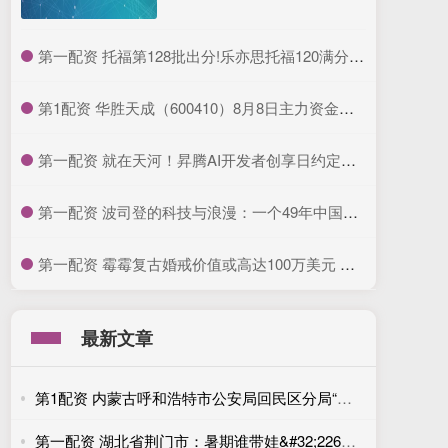
​第一配资 托福第128批出分!乐亦思托福120满分再添一位!_成绩_同学_最高分
​第1配资 华胜天成（600410）8月8日主力资金净卖出4.27亿元
​第一配资 就在天河！昇腾AI开发者创享日约定你_广东站_活动_优惠
​第一配资 波司登的科技与浪漫：一个49年中国品牌的登峰之路
​第一配资 霉霉复古婚戒价值或高达100万美元 独特设计闪耀光芒
最新文章
第1配资 内蒙古呼和浩特市公安局回民区分局“警察蓝”守护“生态绿”
第一配资 湖北省荆门市：暑期谁带娃&#32;226个爱心托管班来照护